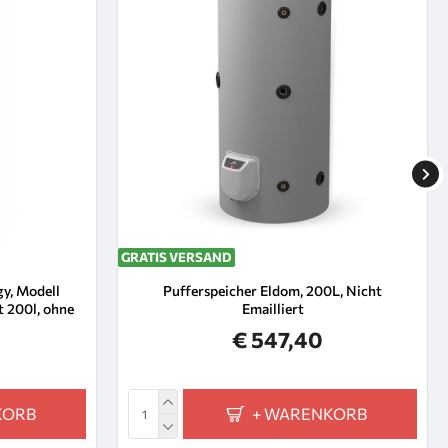
GRATIS VERSAND
gy, Modell
Pufferspeicher Eldom, 200L, Nicht
t 200l, ohne
Emailliert
€ 547,40
KORB
+ WARENKORB