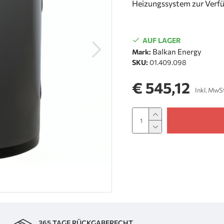
Heizungssystem zur Verfü
AUF LAGER
Balkan Energy
Mark:
SKU:
01.409.098
€ 545,12
Inkl. MwS
365 TAGE RÜCKGABERECHT