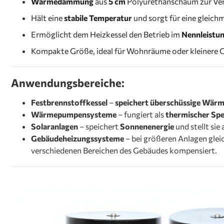
W
ärmedämmung
aus
5 cm
Polyurethanschaum zur Ver
Hält eine
stabile Temperatur
und sorgt für eine gleic
Ermöglicht dem Heizkessel den Betrieb im
Nennleistu
Kompakte Größe, ideal für Wohnräume oder kleinere 
Anwendungsbereiche:
Festbrennstoffkessel
–
speichert überschüssige Wär
Wärmepumpensysteme
– fungiert als
thermischer Spe
Solaranlagen
– speichert
Sonnenenergie
und stellt si
Gebäudeheizungssysteme
– bei größeren Anlagen glei
verschiedenen Bereichen des Gebäudes kompensiert.