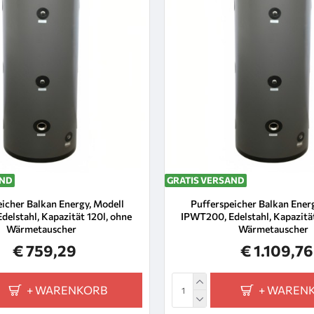
AND
GRATIS VERSAND
icher Balkan Energy, Modell
Pufferspeicher Balkan Ener
delstahl, Kapazität 120l, ohne
IPWT200, Edelstahl, Kapazitä
Wärmetauscher
Wärmetauscher
€ 759,29
€ 1.109,76
+ WARENKORB
+ WAREN