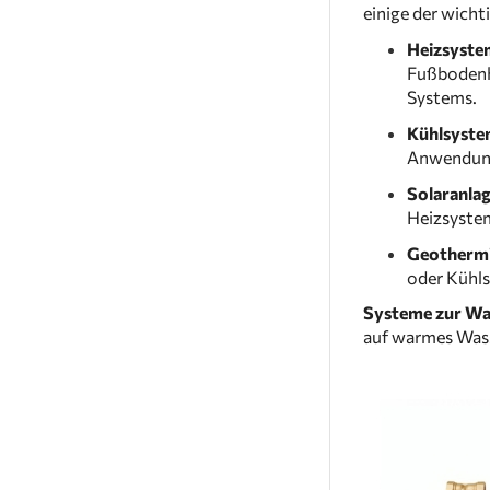
einige der wicht
Heizsyste
Fußbodenhe
Systems.
Kühlsyst
Anwendung 
Solaranla
Heizsyste
Geothermi
oder Kühl
Systeme zur W
auf warmes Wass