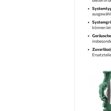
bieten in d
Systemty
ausgewählt
Systemgrö
können le
Geräusche
insbesonde
Zuverläss
Ersatzteile