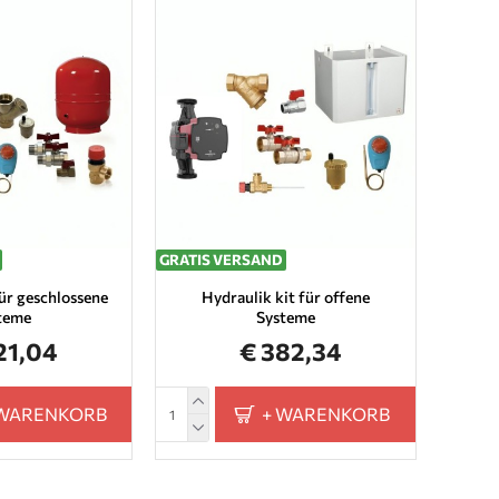
GRATIS VERSAND
für geschlossene
Hydraulik kit für offene
teme
Systeme
21,04
€ 382,34
 WARENKORB
+ WARENKORB