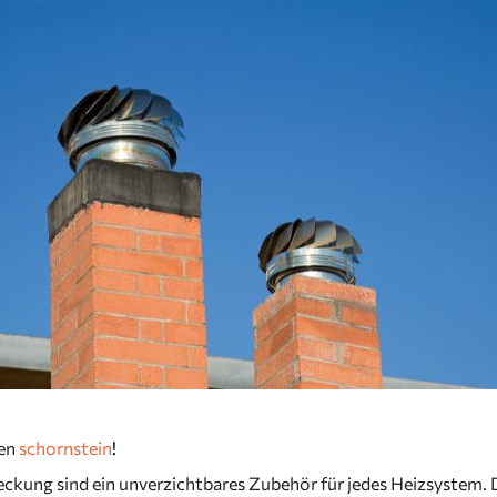
ren
schornstein
!
ckung sind ein unverzichtbares Zubehör für jedes Heizsystem.