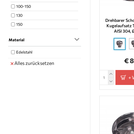
100-150
130
Drehbarer Scho
150
Kugelaufsatz 
AISI 304,
160
Material
180
200
Edelstahl
€ 
230
Alles zurücksetzen
250
+
280
300
350
400
450
500