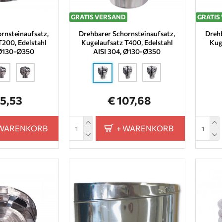
GRATIS VERSAND
GRATIS
rnsteinaufsatz,
Drehbarer Schornsteinaufsatz,
Drehb
T200, Edelstahl
Kugelaufsatz T400, Edelstahl
Kug
 Ø130-Ø350
AISI 304, Ø130-Ø350
85,53
€ 107,68
 WARENKORB
+ WARENKORB