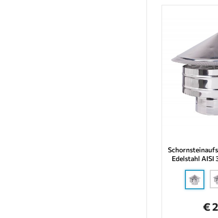
Schornsteinauf
Edelstahl AIS
€ 