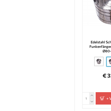
Edelstahl Sc
Funkenfänger
Ø80
€ 
+