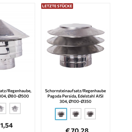
LETZTE STÜCKE
satz/Regenhaube,
Schornsteinaufsatz/Regenhaube
I 304, Ø80-Ø500
Pagoda Persida, Edelstahl AISI
304, Ø100-Ø350
21,54
€ 70,28