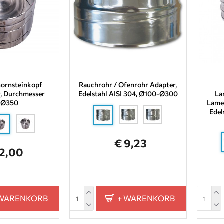
hornsteinkopf
Rauchrohr / Ofenrohr Adapter,
, Durchmesser
Edelstahl AISI 304, Ø100-Ø300
La
-Ø350
Lamel
Edel
€ 9,23
32,00
 WARENKORB
+ WARENKORB