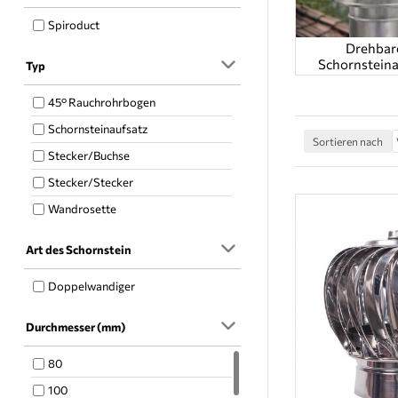
Spiroduct
Drehbar
Schornsteina
Typ
45° Rauchrohrbogen
Schornsteinaufsatz
Sortieren nach
Stecker/Buchse
Stecker/Stecker
Wandrosette
Art des Schornstein
Doppelwandiger
Durchmesser (mm)
80
100