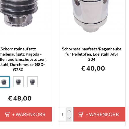
Schornsteinaufsatz
Schornsteinaufsatz/Regenhaube
mellenaufsatz Pagoda -
für Pelletofen, Edelstahl AISI
len und Einschubstutzen,
304
stahl, Durchmesser Ø80-
€ 40,00
Ø350
€ 48,00
+ WARENKORB
+ WARENKORB