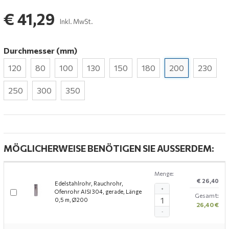
€ 41,29
Inkl. MwSt.
Durchmesser (mm)
120
80
100
130
150
180
200
230
250
300
350
MÖGLICHERWEISE BENÖTIGEN SIE AUSSERDEM:
Menge:
€ 26,40
Edelstahlrohr, Rauchrohr,
+
Ofenrohr AISI 304, gerade, Länge
Gesamt:
0,5 m, Ø200
26,40 €
-