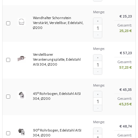
Menge:
€ 25,23
Wandhalter Schornstein
+
Verstärkt, Verstellbar, Edelstahl,
Gesamt:
Ø200
25,23 €
-
Menge:
€ 57,23
Verstellbarer
+
Verankerungsplatte, Edelstahl
Gesamt:
AISI 304, Ø200
57,23 €
-
Menge:
€ 45,35
45° Rohrbogen, Edelstahl AISI
+
Gesamt:
304, Ø200
45,35 €
-
Menge:
€ 48,74
90° Rohrbogen, Edelstahl AISI
+
Gesamt:
304, Ø200