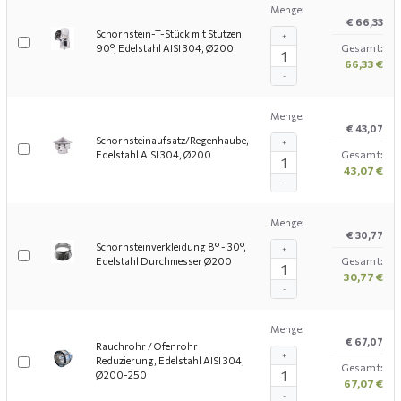
Menge:
€ 66,33
Schornstein-T-Stück mit Stutzen
+
Gesamt:
90°, Edelstahl AISI 304, Ø200
66,33 €
-
Menge:
€ 43,07
Schornsteinaufsatz/Regenhaube,
+
Gesamt:
Edelstahl AISI 304, Ø200
43,07 €
-
Menge:
€ 30,77
Schornsteinverkleidung 8° - 30°,
+
Gesamt:
Edelstahl Durchmesser Ø200
30,77 €
-
Menge:
€ 67,07
Rauchrohr / Ofenrohr
+
Reduzierung, Edelstahl AISI 304,
Gesamt:
Ø200-250
67,07 €
-