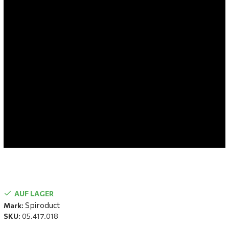
AUF LAGER
Spiroduct
Mark:
SKU:
05.417.018