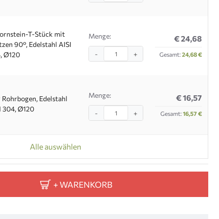
ornstein-T-Stück mit
Menge:
€ 24,68
tzen 90°, Edelstahl AISI
-
+
, Ø120
Gesamt:
24,68 €
Menge:
€ 16,57
 Rohrbogen, Edelstahl
I 304, Ø120
-
+
Gesamt:
16,57 €
Alle auswählen
+ WARENKORB