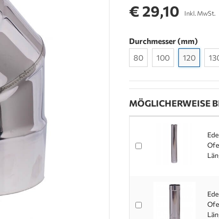
€ 29,10
Inkl. MwSt.
Durchmesser (mm)
80
100
120
13
MÖGLICHERWEISE B
Ede
Ofe
Län
Ede
Ofe
Län