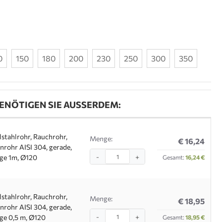
0
150
180
200
230
250
300
350
ENÖTIGEN SIE AUSSERDEM:
lstahlrohr, Rauchrohr,
Menge:
€ 16,24
nrohr AISI 304, gerade,
-
+
ge 1m, Ø120
Gesamt:
16,24 €
lstahlrohr, Rauchrohr,
Menge:
€ 18,95
nrohr AISI 304, gerade,
-
+
ge 0,5 m, Ø120
Gesamt:
18,95 €