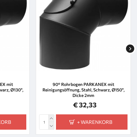
EX mit
90° Rohrbogen PARKANEX mit
warz, Ø130",
Reinigungsöffnung, Stahl, Schwarz, Ø150",
Dicke 2mm
€ 32,33
KORB
+ WARENKORB