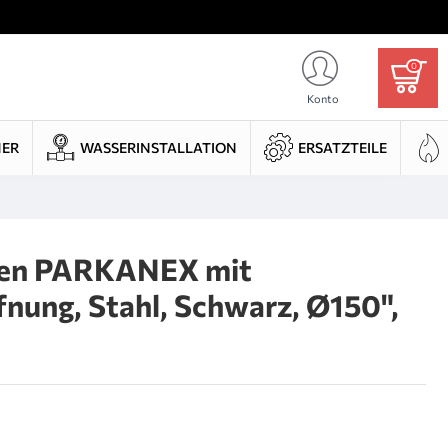
0
Konto
HER
WASSERINSTALLATION
ERSATZTEILE
gen PARKANEX mit
fnung, Stahl, Schwarz, Ø150",