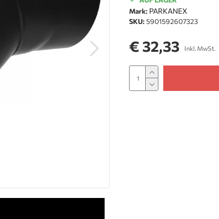
PARKANEX
Mark:
SKU:
5901592607323
€ 32,33
Inkl. MwSt.