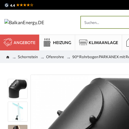
★★★★☆
4.4
ANGEBOTE
HEIZUNG
KLIMAANLAGE
Schornstein
Ofenrohre
90° Rohrbogen PARKANEX mit Rein