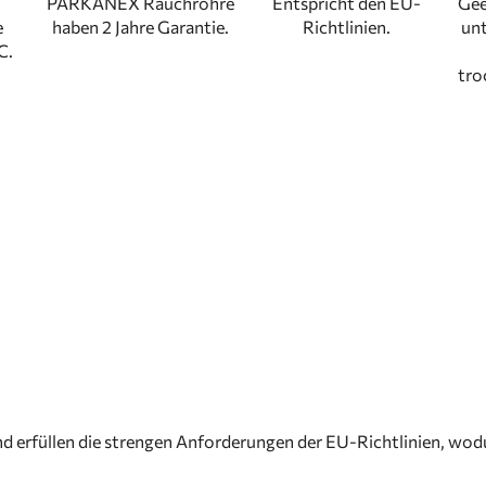
PARKANEX Rauchrohre
Entspricht den EU-
Gee
e
haben 2 Jahre Garantie.
Richtlinien.
unt
C.
tro
d erfüllen die strengen Anforderungen der EU-Richtlinien, wodur