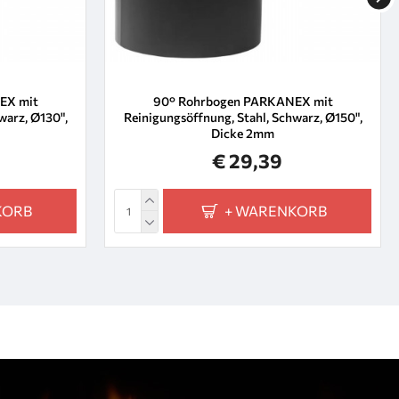
EX mit
90° Rohrbogen PARKANEX mit
warz, Ø130",
Reinigungsöffnung, Stahl, Schwarz, Ø150",
Dicke 2mm
€ 29,39
KORB
+ WARENKORB