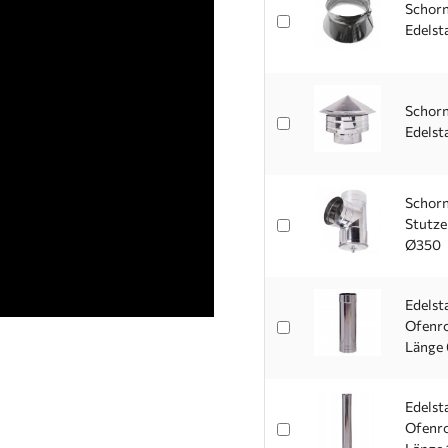
Schorn
Edelst
Schorn
Edelst
Schorn
Stutze
Ø350
Edelst
Ofenro
Länge 
Edelst
Ofenro