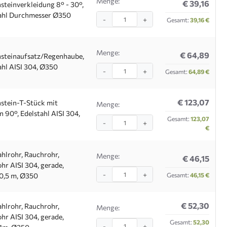
Menge:
€ 39,16
steinverkleidung 8° - 30°,
ahl Durchmesser Ø350
-
+
Gesamt:
39,16 €
Menge:
€ 64,89
steinaufsatz/Regenhaube,
ahl AISI 304, Ø350
-
+
Gesamt:
64,89 €
€ 123,07
stein-T-Stück mit
Menge:
n 90°, Edelstahl AISI 304,
Gesamt:
123,07
-
+
€
ahlrohr, Rauchrohr,
Menge:
€ 46,15
hr AISI 304, gerade,
-
+
0,5 m, Ø350
Gesamt:
46,15 €
€ 52,30
ahlrohr, Rauchrohr,
Menge:
hr AISI 304, gerade,
Gesamt:
52,30
-
+