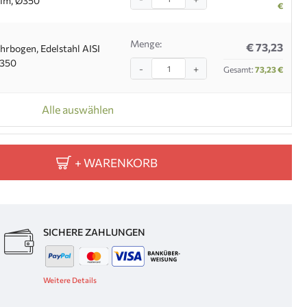
 1m, Ø350
€
Menge:
€ 73,23
hrbogen, Edelstahl AISI
Ø350
-
+
Gesamt:
73,23 €
Alle auswählen
+ WARENKORB
SICHERE ZAHLUNGEN
Weitere Details