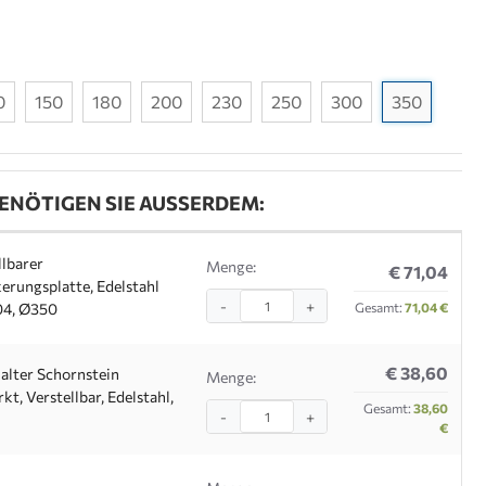
0
150
180
200
230
250
300
350
ENÖTIGEN SIE AUSSERDEM:
llbarer
Menge:
€ 71,04
erungsplatte, Edelstahl
-
+
04, Ø350
Gesamt:
71,04 €
€ 38,60
lter Schornstein
Menge:
kt, Verstellbar, Edelstahl,
Gesamt:
38,60
-
+
€