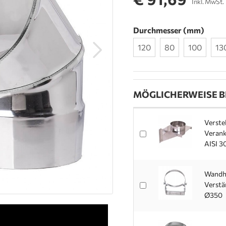
Inkl. MwSt.
Durchmesser (mm)
120
80
100
13
MÖGLICHERWEISE B
Verste
Verank
AISI 3
Wandha
Verstär
Ø350