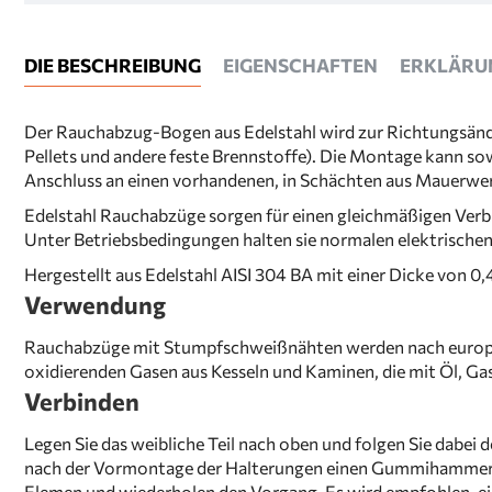
DIE BESCHREIBUNG
EIGENSCHAFTEN
ERKLÄRU
Der Rauchabzug-Bogen aus Edelstahl wird zur Richtungsänder
Pellets und andere feste Brennstoffe). Die Montage kann so
Anschluss an einen vorhandenen, in Schächten aus Mauerwerk
Edelstahl Rauchabzüge sorgen für einen gleichmäßigen Verb
Unter Betriebsbedingungen halten sie normalen elektrisch
Hergestellt aus Edelstahl AISI 304 BA mit einer Dicke von 
Verwendung
Rauchabzüge mit Stumpfschweißnähten werden nach europäi
oxidierenden Gasen aus Kesseln und Kaminen, die mit Öl, Ga
Verbinden
Legen Sie das weibliche Teil nach oben und folgen Sie dabe
nach der Vormontage der Halterungen einen Gummihammer und
Elemen und wiederholen den Vorgang. Es wird empfohlen, ein