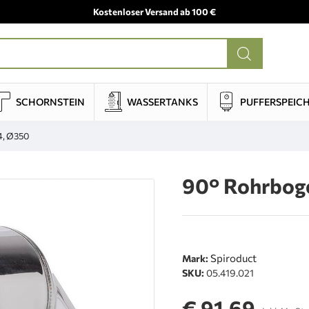
Kostenloser Versand ab 100 €
SCHORNSTEIN
WASSERTANKS
PUFFERSPEIC
4, Ø350
90° Rohrboge
Spiroduct
Mark:
SKU:
05.419.021
€ 91,69