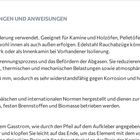
NGEN UND ANWEISUNGEN
ung verwendet. Geeignet für Kamine und Holzöfen, Pelletöfen u
wohl innen als auch außen erfolgen. Edelstahl Rauchabzüge kön
 oder als Innenkamin bei Vorhandener Isolierung.
rennungsprozess und das Befördern der Abgasen. Sie reduzieren
en, thermischen und mechanischen Belastungen sowie atmosphär
0,4 mm, wodurch es sehr widerstandsfähig gegen Korrosion und 
schen und internationalen Normen hergestellt und dienen zu
s, festen Brennstoffen und Biomasse betrieben werden.
i dem Gasstrom, wie durch den Pfeil auf dem Aufkleber angegebe
 klopfen Sie leicht auf das Ende, um das Element mit dem vorh
e dreieckige Basis mit Kondensatdeckel an der Basis des Kamins