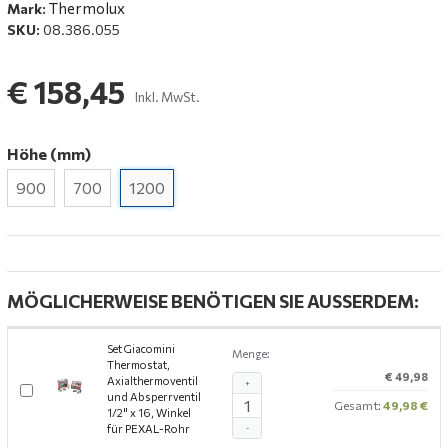
Thermolux
Mark:
SKU:
08.386.055
€ 158,45
Inkl. MwSt.
Höhe (mm)
900
700
1200
MÖGLICHERWEISE BENÖTIGEN SIE AUSSERDEM:
Set Giacomini
Menge:
Thermostat,
€ 49,98
Axialthermoventil
+
und Absperrventil
Gesamt:
49,98 €
1/2" x 16, Winkel
für PEXAL-Rohr
-