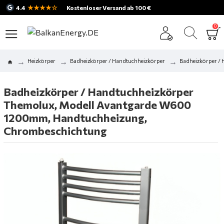
★★★★☆
4.4
Kostenloser Versand ab 100 €
0
Heizkörper
Badheizkörper / Handtuchheizkörper
Badheizkörper /
Badheizkörper / Handtuchheizkörper
Themolux, Modell Avantgarde W600
1200mm, Handtuchheizung,
Chrombeschichtung