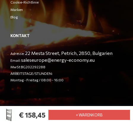
Cookie-Richtlinie
Marken
Blog
KONTAKT
22 Mesta Street, Petrich, 2850, Bulgarien
Adresse:
saleseurope@energy-economy.eu
Email:
MwSt BG202292288
ARBEITSTAGE/STUNDEN:
Montag - Freitag / 08:00 - 16:00
€ 158,45
© Energy Economy LTD 2023. Alle Rechte vorbehalten
+ WARENKORB