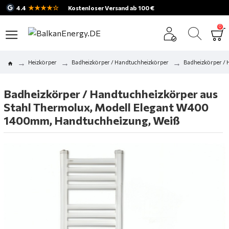
★★★★☆
4.4
Kostenloser Versand ab 100 €
0
Heizkörper
Badheizkörper / Handtuchheizkörper
Badheizkörper /
Badheizkörper / Handtuchheizkörper aus
Stahl Thermolux, Modell Elegant W400
1400mm, Handtuchheizung, Weiß