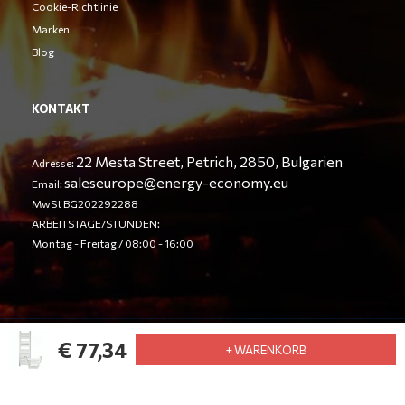
Cookie-Richtlinie
Marken
Blog
KONTAKT
22 Mesta Street, Petrich, 2850, Bulgarien
Adresse:
saleseurope@energy-economy.eu
Email:
MwSt BG202292288
ARBEITSTAGE/STUNDEN:
Montag - Freitag / 08:00 - 16:00
€ 77,34
© Energy Economy LTD 2023. Alle Rechte vorbehalten
+ WARENKORB