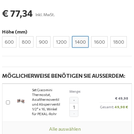
€ 77,34
Inkl. MwSt.
Höhe (mm)
600
800
900
1200
1400
1600
1800
MÖGLICHERWEISE BENÖTIGEN SIE AUSSERDEM:
Set Giacomini
Menge:
Thermostat,
€ 49,98
Axialthermoventil
+
und Absperrventil
Gesamt:
49,98 €
1/2" x 16, Winkel
für PEXAL-Rohr
-
Alle auswählen