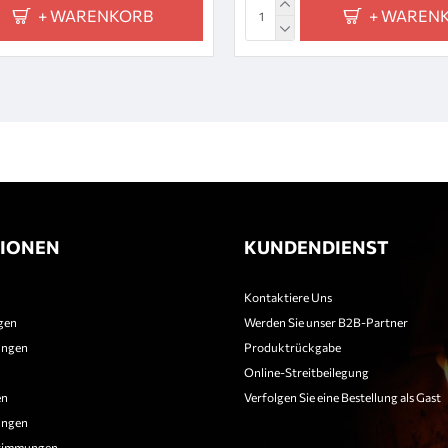
+ WARENKORB
+ WAREN
IONEN
KUNDENDIENST
Kontaktiere Uns
gen
Werden Sie unser B2B-Partner
ungen
Produktrückgabe
Online-Streitbeilegung
en
Verfolgen Sie eine Bestellung als Gast
ungen
timmungen