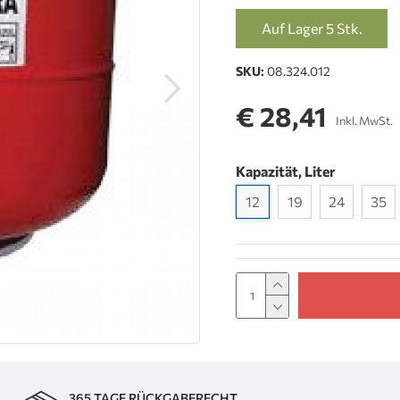
Auf Lager 5 Stk.
SKU:
08.324.012
€ 28,41
Inkl. MwSt.
Kapazität, Liter
12
19
24
35
365 TAGE RÜCKGABERECHT