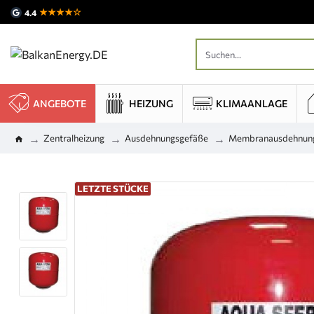
★★★★☆
4.4
ANGEBOTE
HEIZUNG
KLIMAANLAGE
Zentralheizung
Ausdehnungsgefäße
Membranausdehnungs
LETZTE STÜCKE