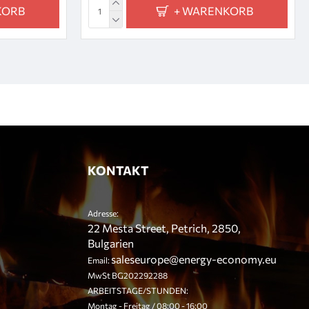
KORB
+ WARENKORB
KONTAKT
Adresse:
22 Mesta Street, Petrich, 2850,
Bulgarien
saleseurope@energy-economy.eu
Email:
MwSt BG202292288
ARBEITSTAGE/STUNDEN:
Montag - Freitag / 08:00 - 16:00