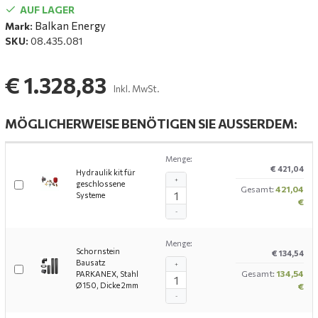
AUF LAGER
Balkan Energy
Mark:
SKU:
08.435.081
€ 1.328,83
Inkl. MwSt.
MÖGLICHERWEISE BENÖTIGEN SIE AUSSERDEM:
Menge:
€ 421,04
Hydraulik kit für
+
geschlossene
Gesamt:
421,04
Systeme
€
-
Menge:
Schornstein
€ 134,54
Bausatz
+
Gesamt:
134,54
PARKANEX, Stahl
Ø150, Dicke 2mm
€
-