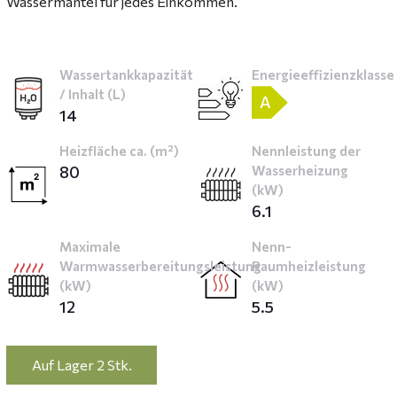
Wassermantel für jedes Einkommen.
Wassertankkapazität
Energieeffizienzklasse
/ Inhalt (L)
A
14
Heizfläche ca. (m²)
Nennleistung der
80
Wasserheizung
(kW)
6.1
Maximale
Nenn-
Warmwasserbereitungsleistung
Raumheizleistung
(kW)
(kW)
12
5.5
Auf Lager 2 Stk.