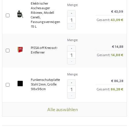
Elektrischer
Menge:
Aschesauger
€ 43,09
Ribimex, Modell
+
Cenetì,
Gesamt:
43,09 €
Fassungsvermögen
15 L
-
Menge:
€ 14,88
PISSA off Kreosot-
+
Entferner
Gesamt:
14,88 €
-
Menge:
Funkenschutzplatte
€ 86,28
+
Stahl 2mm, Größe
98x98cm
Gesamt:
86,28 €
-
Alle auswählen