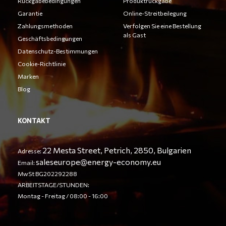
Rückgabebedingungen
Produktrückgabe
Garantie
Online-Streitbeilegung
Zahlungsmethoden
Verfolgen Sie eine Bestellung
als Gast
Geschäftsbedingungen
Datenschutz-Bestimmungen
Cookie-Richtlinie
Marken
Blog
KONTAKT
22 Mesta Street, Petrich, 2850, Bulgarien
Adresse:
saleseurope@energy-economy.eu
Email:
MwSt BG202292288
ARBEITSTAGE/STUNDEN:
Montag - Freitag / 08:00 - 16:00