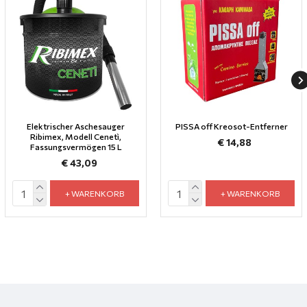
Elektrischer Aschesauger
PISSA off Kreosot-Entferner
Ribimex, Modell Cenetì,
€ 14,88
Fassungsvermögen 15 L
€ 43,09
+ WARENKORB
+ WARENKORB