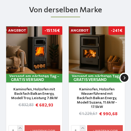
Von derselben Marke
ANGEBOT
-151.16 €
ANGEBOT
-241 €
GRATIS VERSAND
GRATIS VERSAND
Kaminofen, Holzofen mit
Kaminofen, Holzofen
Backfach Balkan Energy,
Wasserführend mit
Modell Troy, Leistung 7.8kW
Backfach Balkan Energy,
Modell Suzana, 11.6kW -
€ 682,93
€ 832,83
17.5kW
€ 990,68
€ 1.229,67
+ WARENKORB
+ WARENKORB