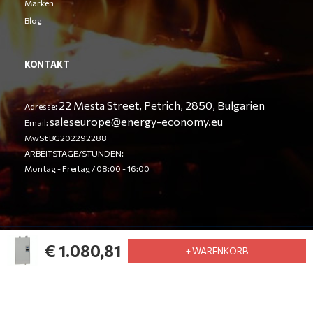
Marken
Blog
KONTAKT
22 Mesta Street, Petrich, 2850, Bulgarien
Adresse:
saleseurope@energy-economy.eu
Email:
MwSt BG202292288
ARBEITSTAGE/STUNDEN:
Montag - Freitag / 08:00 - 16:00
€ 1.080,81
© Energy Economy LTD 2023. Alle Rechte vorbehalten
+ WARENKORB