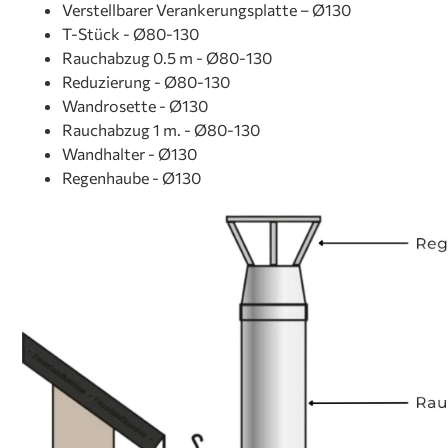
Verstellbarer Verankerungsplatte – Ø130
T-Stück - Ø80-130
Rauchabzug
0.5 m - Ø80-130
Reduzierung - Ø80-130
Wandrosette
- Ø130
Rauchabzug
1 m. - Ø80-130
Wandhalter - Ø130
Regenhaube
- Ø130