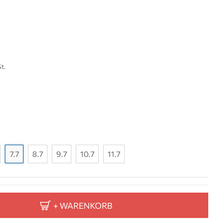
t.
7.7
8.7
9.7
10.7
11.7
+ WARENKORB