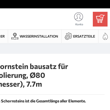
0
Konto
HER
WASSERINSTALLATION
ERSATZTEILE
ornstein bausatz für
solierung, Ø80
esser), 7.7m
Schornsteins ist die Gesamtlänge aller Elemente.