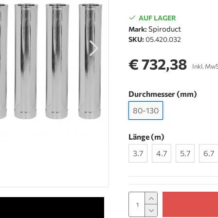
AUF LAGER
Spiroduct
Mark:
SKU:
05.420.032
€ 732,38
Inkl. MwS
Durchmesser (mm)
80-130
Länge (m)
3.7
4.7
5.7
6.7